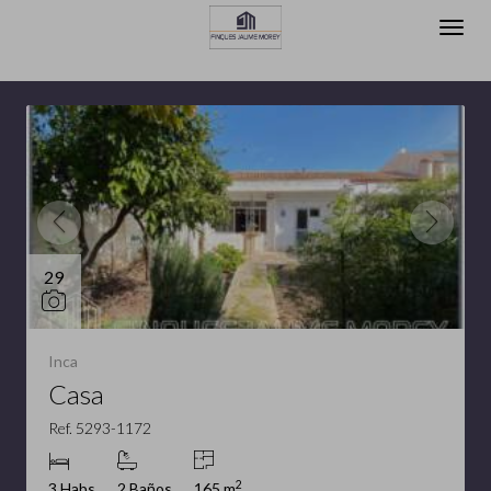
Inmuebles destacados
29
Inca
Casa
Ref. 5293-1172
2
3 Habs
2 Baños
165 m