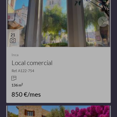
21
Inca
Local comercial
Ref. A122-754
2
136 m
850 €/mes