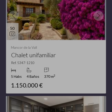
50
Mancor de la Vall
Chalet unifamiliar
Ref. 5347-1210
2
5 Habs
4 Baños
370 m
1.150.000 €