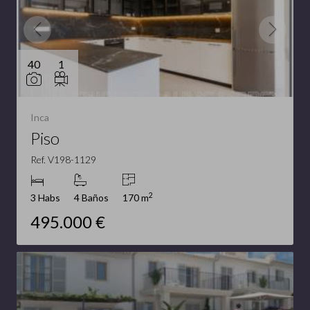
40
1
Inca
Piso
Ref. V198-1129
2
3 Habs
4 Baños
170 m
495.000 €