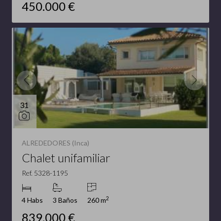
450.000 €
31
ALREDEDORES (Inca)
Chalet unifamiliar
Ref. 5328-1195
2
4 Habs
3 Baños
260 m
839.000 €