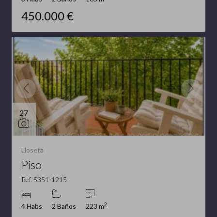
450.000 €
27
Lloseta
Piso
Ref. 5351-1215
2
4 Habs
2 Baños
223 m