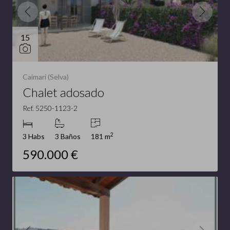
15
Caimari (Selva)
Chalet adosado
Ref. 5250-1123-2
2
3 Habs
3 Baños
181 m
590.000 €