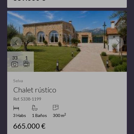
33
1
Selva
Chalet rústico
Ref. 5338-1199
2
3 Habs
1 Baños
300 m
665.000 €