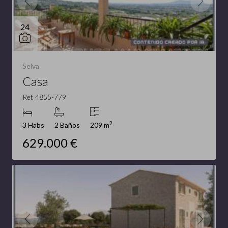
24
Selva
Casa
Ref. 4855-779
2
3 Habs
2 Baños
209 m
629.000 €