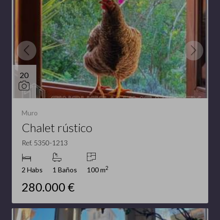
20
Muro
Chalet rústico
Ref. 5350-1213
2
2 Habs
1 Baños
100 m
280.000 €