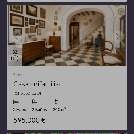
32
Sineu
Casa unifamiliar
Ref. 5353-1214
2
3 Habs
2 Baños
240 m
595.000 €