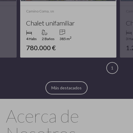
Camino Buger, sn
Chalet rústico
2
3 Habs
4 Baños
270 m
1.249.900 €
2
Más destacados
Acerca de