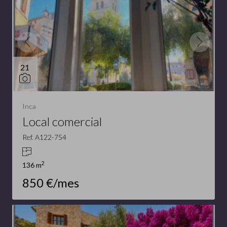
21
Inca
Local comercial
Ref. A122-754
2
136 m
850 €/mes