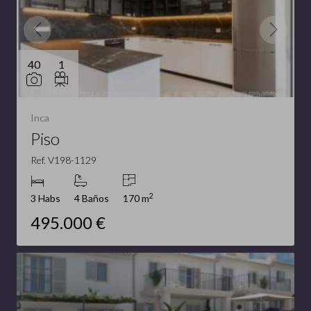
40
1
Inca
Piso
Ref. V198-1129
2
3 Habs
4 Baños
170 m
495.000 €