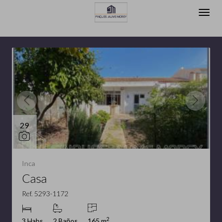
Inmuebles destacados
29
Inca
Casa
Ref. 5293-1172
2
3 Habs
2 Baños
165 m