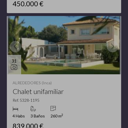
450.000 €
31
ALREDEDORES (Inca)
Chalet unifamiliar
Ref. 5328-1195
2
4 Habs
3 Baños
260 m
839.000 €