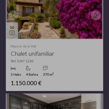
50
Mancor de la Vall
Chalet unifamiliar
Ref. 5347-1210
2
5 Habs
4 Baños
370 m
1.150.000 €