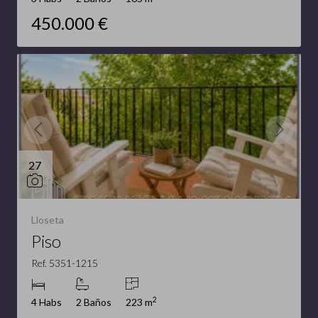
450.000 €
27
Lloseta
Piso
Ref. 5351-1215
2
4 Habs
2 Baños
223 m