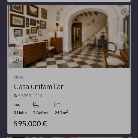
32
Sineu
Casa unifamiliar
Ref. 5353-1214
2
3 Habs
2 Baños
240 m
595.000 €