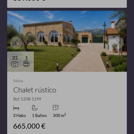
33
1
Selva
Chalet rústico
Ref. 5338-1199
2
3 Habs
1 Baños
300 m
665.000 €