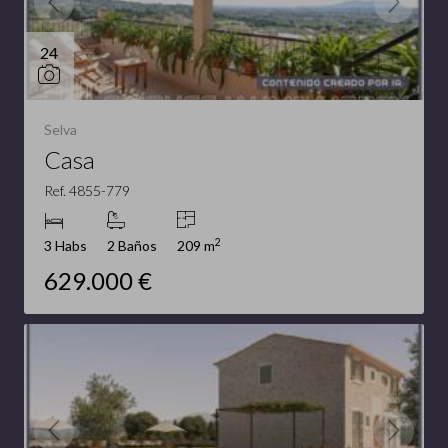
24
Selva
Casa
Ref. 4855-779
2
3 Habs
2 Baños
209 m
629.000 €