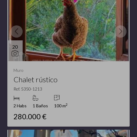
20
Muro
Chalet rústico
Ref. 5350-1213
2
2 Habs
1 Baños
100 m
280.000 €