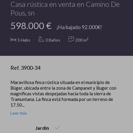
Casa rústica en venta en Camino De
Pous, sn
598.000 €
¡Ha bajado 92.000€!
2
5
Habs
3 Baños
200 m
Ref. 3900-34
Maravillosa finca rústica situada en el municipio de
Búger, ubicada entre la zona de Campanet y Buger con
magníficas vistas despejadas hacia toda la sierra de
Tramuntana. La finca está formada por un terreno de
17.50...
Leer más
Jardín