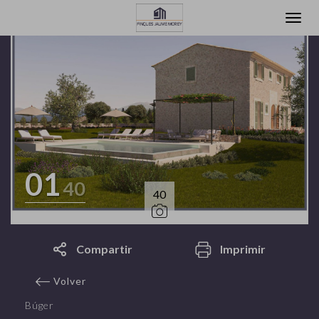
01
40
40
Compartir
Imprimir
Volver
Búger