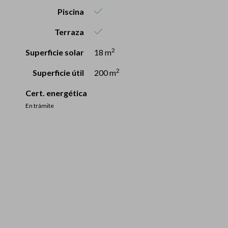
Piscina
Terraza
2
Superficie solar
18 m
2
Superficie útil
200 m
Cert. energética
En trámite