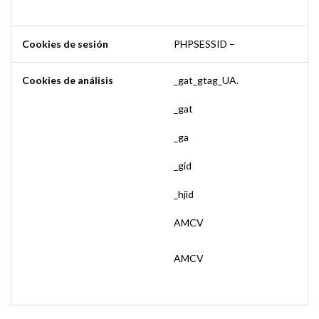
Cookies de sesión
PHPSESSID –
Cookies de análisis
_gat_gtag_UA.
_gat
_ga
_gid
_hjid
AMCV
AMCV