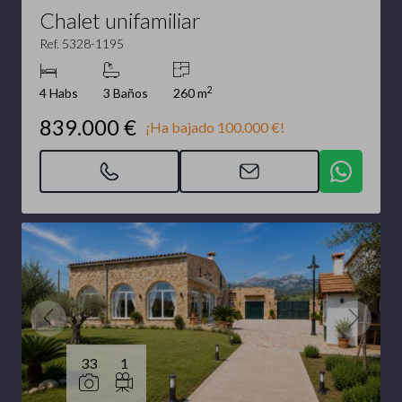
Chalet unifamiliar
Ref. 5328-1195
2
4 Habs
3 Baños
260 m
839.000 €
¡Ha bajado 100.000 €!
33
1