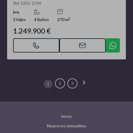
Ref. 5331-1194
2
3 Habs
4 Baños
270 m
1.249.900 €
chevron_right
2
3
1
Inicio
Nuestros inmuebles