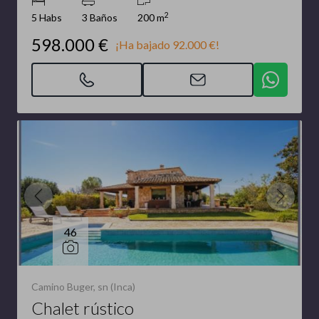
2
5 Habs
3 Baños
200 m
598.000 €
¡Ha bajado 92.000 €!
46
Camino Buger, sn (Inca)
Chalet rústico