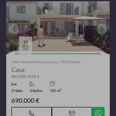
15
Calle Nuestra Señora De Lluc, S/N (Caimari)
Casa
Ref. 5250-1123-1
2
3 Habs
3 Baños
181 m
690.000 €