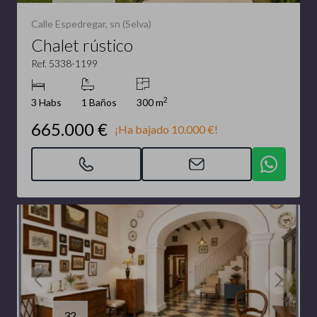
Calle Espedregar, sn (Selva)
Chalet rústico
Ref. 5338-1199
2
3 Habs
1 Baños
300 m
665.000 €
¡Ha bajado 10.000 €!
32