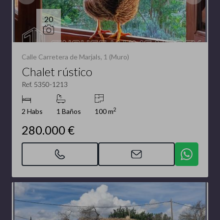
20
Calle Carretera de Marjals, 1 (Muro)
Chalet rústico
Ref. 5350-1213
2
2 Habs
1 Baños
100 m
280.000 €