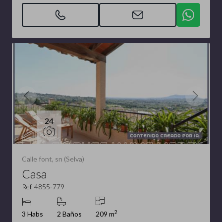
24
Calle font, sn (Selva)
Casa
Ref. 4855-779
2
3 Habs
2 Baños
209 m