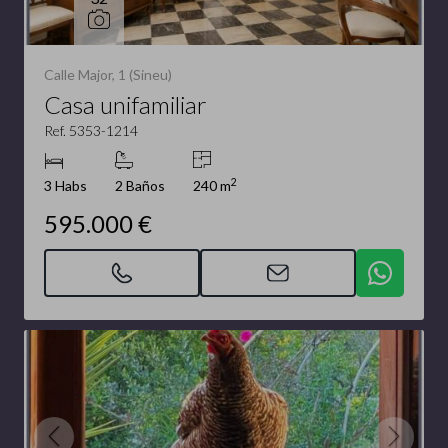
Calle Major, 1 (Sineu)
Casa unifamiliar
Ref. 5353-1214
2
3 Habs
2 Baños
240 m
595.000 €