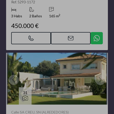
Ref. 5293-1172
2
3 Habs
2 Baños
165 m
450.000 €
31
Calle SA CREU, SN (ALREDEDORES)