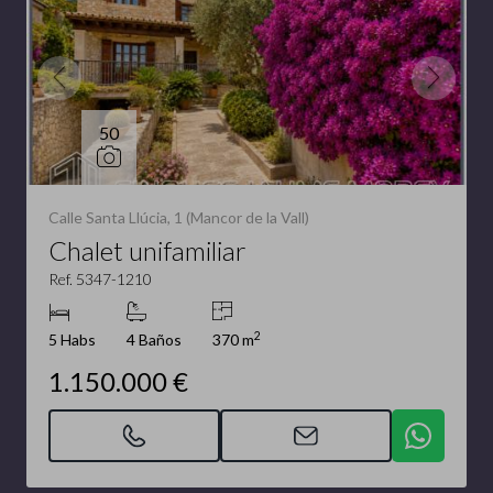
50
Calle Santa Llúcia, 1 (Mancor de la Vall)
Chalet unifamiliar
Ref. 5347-1210
2
5 Habs
4 Baños
370 m
1.150.000 €