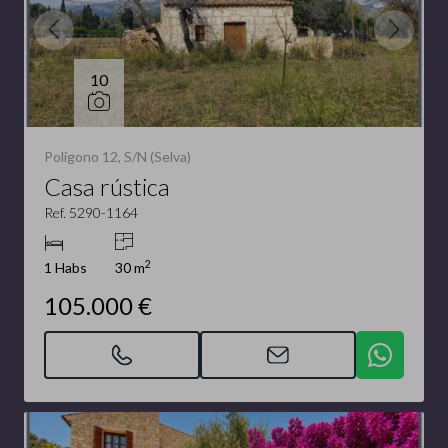
10
Polígono 12, S/N (Selva)
Casa rústica
Ref. 5290-1164
2
1 Habs
30 m
105.000 €