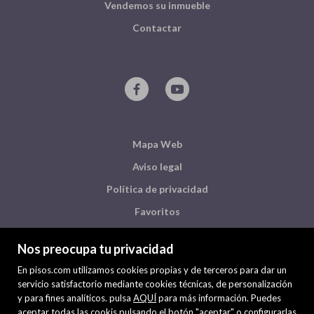
Vendemos su inmueble
Contactar
Mapa Web
Aviso legal
Política de privacidad
Favoritos
Inmuebles destacados
Nos preocupa tu privacidad
Noticias
En pisos.com utilizamos cookies propias y de terceros para dar un
Política de cookies
servicio satisfactorio mediante cookies técnicas, de personalización
y para fines analíticos. pulsa
AQUÍ
para más información. Puedes
aceptar todas las cookis pulsando el botón "aceptar" o configurarlas