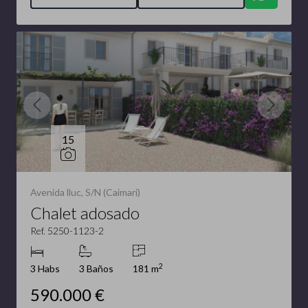
15
Avenida lluc, S/N (Caimari)
Chalet adosado
Ref. 5250-1123-2
2
3 Habs
3 Baños
181 m
590.000 €