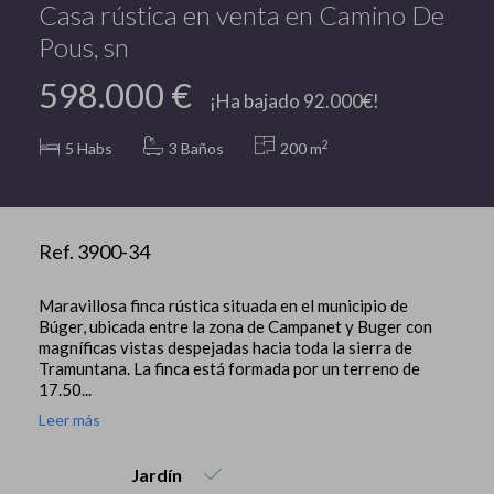
Casa rústica en venta en Camino De
Pous, sn
598.000 €
¡Ha bajado 92.000€!
2
5
Habs
3 Baños
200 m
Ref. 3900-34
Maravillosa finca rústica situada en el municipio de
Búger, ubicada entre la zona de Campanet y Buger con
magníficas vistas despejadas hacia toda la sierra de
Tramuntana. La finca está formada por un terreno de
17.50...
Leer más
Jardín