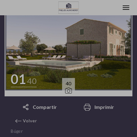
01
40
40
Compartir
Imprimir
Volver
Búger