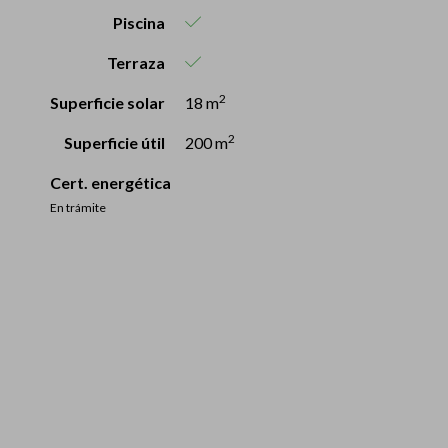
Piscina
Terraza
2
Superficie solar
18 m
2
Superficie útil
200 m
Cert. energética
En trámite