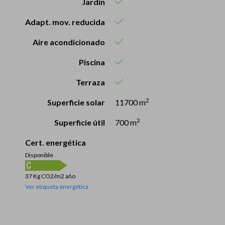
Jardín
Adapt. mov. reducida
Aire acondicionado
Piscina
Terraza
2
Superficie solar
11700 m
2
Superficie útil
700 m
Cert. energética
Disponible
37 Kg CO2/m2 año
Ver etiqueta energética