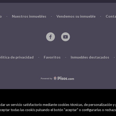
io
-
Nuestros inmuebles
-
Vendemos su inmueble
-
Conta
lítica de privacidad
-
Favoritos
-
Inmuebles destacados
-
dar un servicio satisfactorio mediante cookies técnicas, de personalización y
eptar todas las cookis pulsando el botón "aceptar" o configurarlas o rechaza