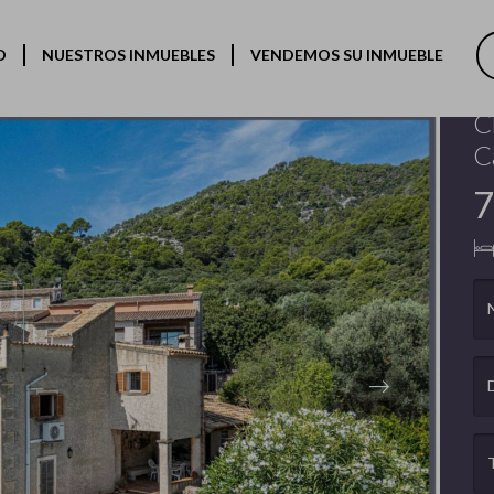
O
NUESTROS INMUEBLES
VENDEMOS SU INMUEBLE
Bi
C
C
7
Next