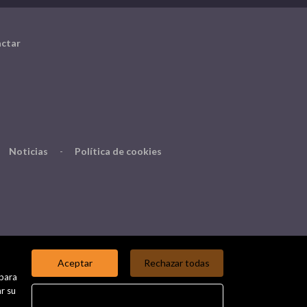
ctar
Noticias
-
Política de cookies
Aceptar
Rechazar todas
 para
r su
Configurar