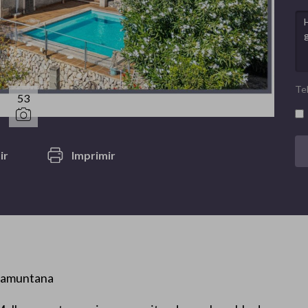
Te
53
ir
Imprimir
Tramuntana