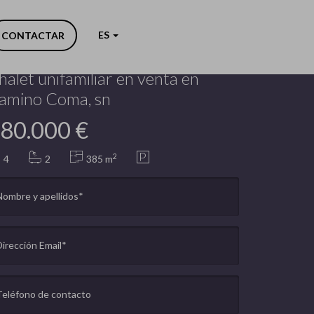
Anterior
Siguiente
ES
CONTACTAR
nibona (Selva)
halet unifamiliar en venta en
amino Coma, sn
80.000 €
2
4
2
385 m
Nombre y apellidos*
Dirección Email*
Teléfono de contacto