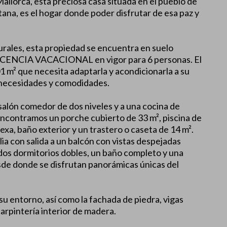
 Mallorca, esta preciosa casa situada en el pueblo de
tana, es el hogar donde poder disfrutar de esa paz y
rales, esta propiedad se encuentra en suelo
LICENCIA VACACIONAL en vigor para 6 personas. El
01 m² que necesita adaptarla y acondicionarla a su
 necesidades y comodidades.
 salón comedor de dos niveles y a una cocina de
e encontramos un porche cubierto de 33 m², piscina de
exa, baño exterior y un trastero o caseta de 14 m².
ia con salida a un balcón con vistas despejadas
dos dormitorios dobles, un baño completo y una
esde donde se disfrutan panorámicas únicas del
su entorno, así como la fachada de piedra, vigas
carpintería interior de madera.