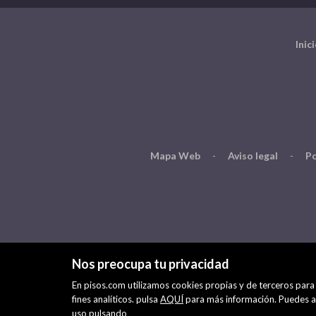
Inic
Mapa Web
-
Aviso legal
-
Po
Nos preocupa tu privacidad
En pisos.com utilizamos cookies propias y de terceros para 
fines analíticos. pulsa
AQUÍ
para más información. Puedes ac
uso pulsando