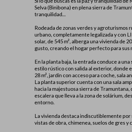
Si lo que buscas es la paz y tranquilidad de
Selva (Binibona) en plena sierra de Tramun
tranquilidad...
Rodeada de zonas verdes y agroturismos ru
urbano, completamente legalizada y con 
solar, de 545 m², alberga una vivienda de 2
gusto, creando el hogar perfecto para sus
En la planta baja, la entrada conduce a una
estilo rústico con salida al exterior, dond
28 m², jardín con acceso para coche, sala an
La planta superior cuenta con una sala ampl
hacia la majestuosa sierra de Tramuntana, 
escalera que lleva a la zona de solárium, d
entorno.
La vivienda destaca indiscutiblemente por 
vistas de obra, chimenea, suelos de gres y 