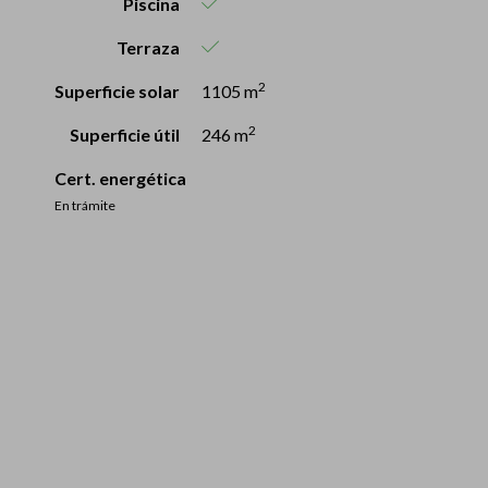
Piscina
Terraza
2
Superficie solar
1105 m
2
Superficie útil
246 m
Cert. energética
En trámite