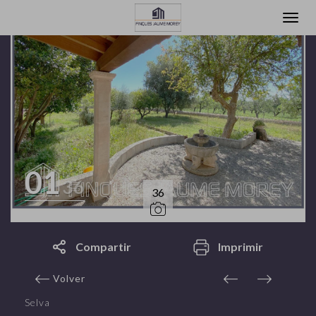
01
36
36
Compartir
Imprimir
Volver
Selva