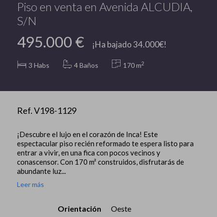
Piso en venta en Avenida ALCUDIA,
S/N
495.000 €
¡Ha bajado 34.000€!
2
3
Habs
4 Baños
170 m
Ref. V198-1129
¡Descubre el lujo en el corazón de Inca! Este
espectacular piso recién reformado te espera listo para
entrar a vivir, en una fica con pocos vecinos y
conascensor. Con 170 m² construidos, disfrutarás de
abundante luz...
Leer más
Orientación
Oeste