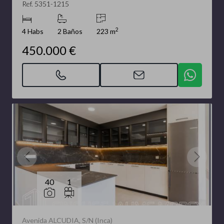
Ref. 5351-1215
2
4 Habs
2 Baños
223 m
450.000 €
40
1
Avenida ALCUDIA, S/N (Inca)