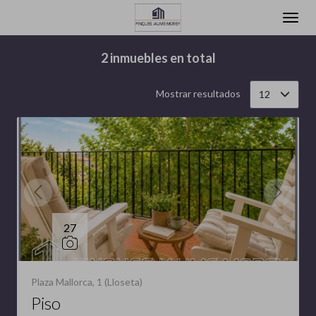
Filtrar
Ordenar
2 inmuebles en total
Mostrar resultados
12
27
Plaza Mallorca, 1 (Lloseta)
Piso