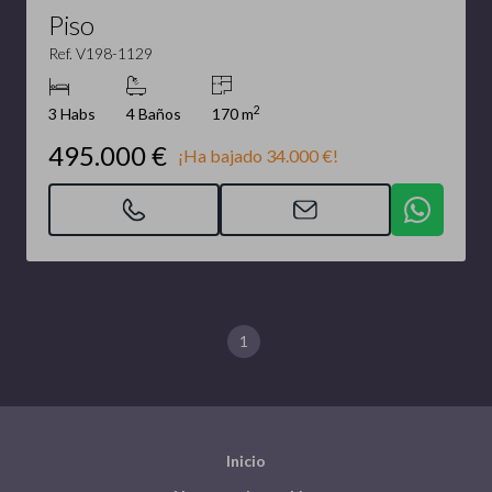
Piso
Ref. V198-1129
2
3 Habs
4 Baños
170 m
495.000 €
¡Ha bajado 34.000 €!
1
Inicio