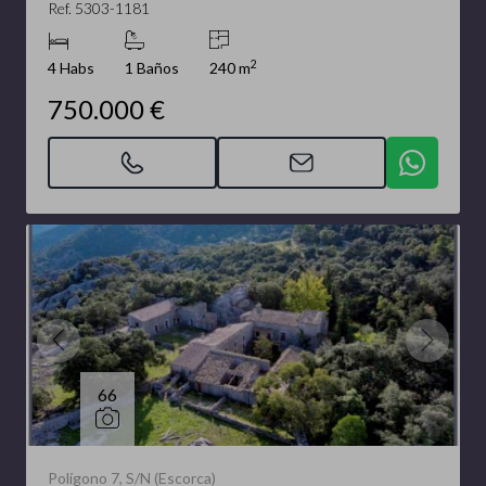
Ref. 5303-1181
2
4 Habs
1 Baños
240 m
750.000 €
66
Polígono 7, S/N (Escorca)