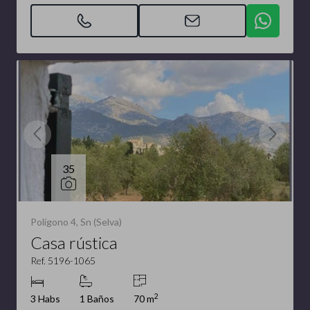
35
Polígono 4, Sn (Selva)
Casa rústica
Ref. 5196-1065
2
3 Habs
1 Baños
70 m