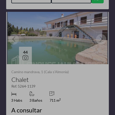
44
Camino mandrava, 1 (Cala s'Almonia)
Chalet
Ref. 5264-1139
2
3 Habs
3 Baños
711 m
A consultar