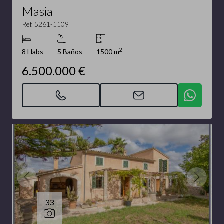
Masia
Ref. 5261-1109
2
8 Habs
5 Baños
1500 m
6.500.000 €
33