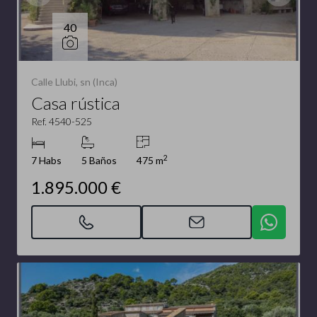
40
Calle Llubi, sn (Inca)
Casa rústica
Ref. 4540-525
2
7 Habs
5 Baños
475 m
1.895.000 €