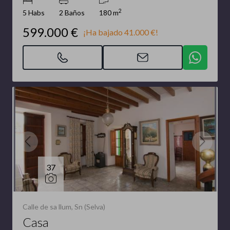
2
5 Habs
2 Baños
180 m
599.000 €
¡Ha bajado 41.000 €!
37
Calle de sa llum, Sn (Selva)
Casa