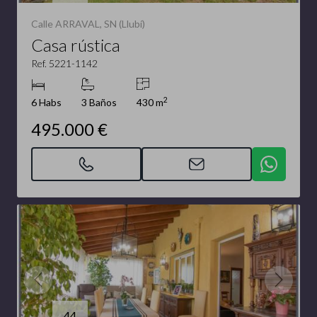
Calle ARRAVAL, SN (Llubí)
Casa rústica
Ref. 5221-1142
2
6 Habs
3 Baños
430 m
495.000 €
44