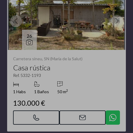
26
Carretera sineu, SN (Maria de la Salut)
Casa rústica
Ref. 5332-1193
2
1 Habs
1 Baños
50 m
130.000 €