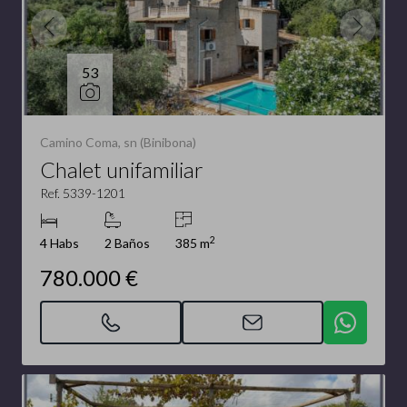
53
Camino Coma, sn (Binibona)
Chalet unifamiliar
Ref. 5339-1201
2
4 Habs
2 Baños
385 m
780.000 €