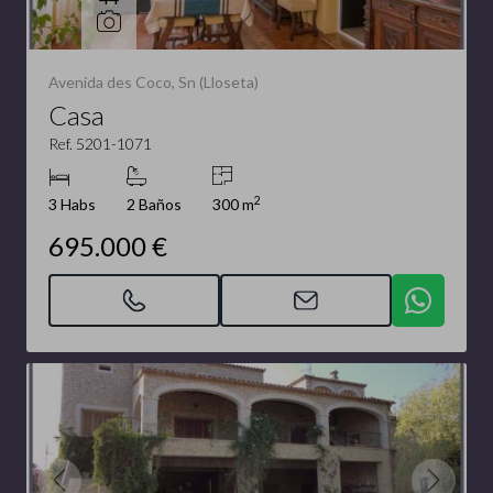
Avenida des Coco, Sn (Lloseta)
Casa
Ref. 5201-1071
2
3 Habs
2 Baños
300 m
695.000 €