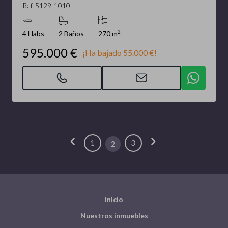
Ref. 5129-1010
2
4 Habs
2 Baños
270 m
595.000 €
¡Ha bajado 55.000 €!
chevron_left
chevron_right
1
3
2
Inicio
Nuestros inmuebles