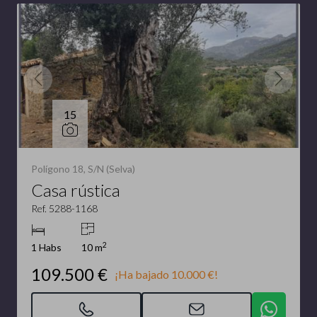
15
Polígono 18, S/N (Selva)
Casa rústica
Ref. 5288-1168
2
1 Habs
10 m
109.500 €
¡Ha bajado 10.000 €!