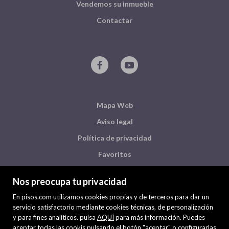
Vendemos su inmueble
Contactar
Mapa Web
Aviso legal
Política de privacidad
Favoritos
Inmuebles destacados
Nos preocupa tu privacidad
Noticias
En pisos.com utilizamos cookies propias y de terceros para dar un
Política de cookies
servicio satisfactorio mediante cookies técnicas, de personalización
y para fines analíticos. pulsa
AQUÍ
para más información. Puedes
aceptar todas las cookis pulsando el botón "aceptar" o configurarlas