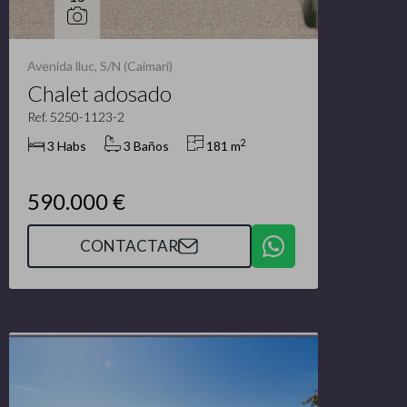
Avenida lluc, S/N (Caimari)
Chalet adosado
Ref. 5250-1123-2
2
3 Habs
3 Baños
181 m
590.000 €
CONTACTAR