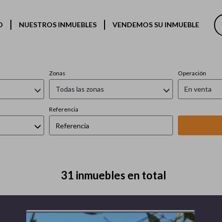
Inmuebles en venta en
O
NUESTROS INMUEBLES
VENDEMOS SU INMUEBLE
Zonas
Operación
Todas las zonas
En venta
Referencia
31 inmuebles en total