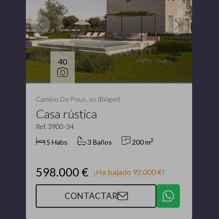
40
Camino De Pous, sn (Búger)
Casa rústica
Ref. 3900-34
2
5 Habs
3 Baños
200 m
598.000 €
¡Ha bajado 92.000 €!
CONTACTAR