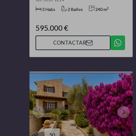
2
3 Habs
2 Baños
240 m
595.000 €
CONTACTAR
50