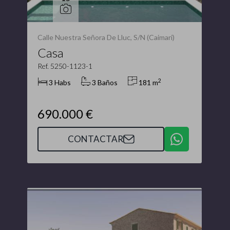
Calle Nuestra Señora De Lluc, S/N (Caimari)
Casa
Ref. 5250-1123-1
2
3 Habs
3 Baños
181 m
690.000 €
CONTACTAR