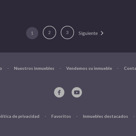
chevron_right
2
3
Siguiente
1
io
-
Nuestros inmuebles
-
Vendemos su inmueble
-
Conta
lítica de privacidad
-
Favoritos
-
Inmuebles destacados
-