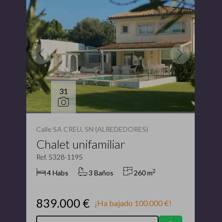
31
Calle SA CREU, SN (ALREDEDORES)
Chalet unifamiliar
Ref. 5328-1195
2
4 Habs
3 Baños
260 m
839.000 €
¡Ha bajado 100.000 €!