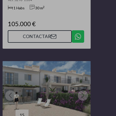
2
1 Habs
30 m
105.000 €
CONTACTAR
15