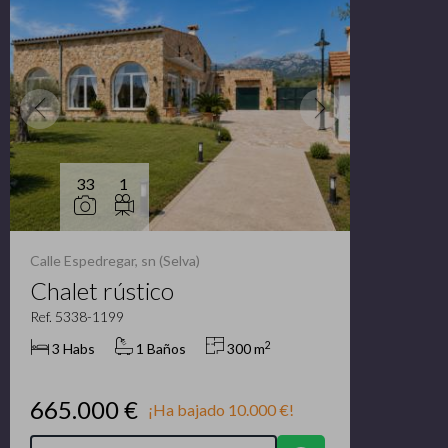
33
1
Calle Espedregar, sn (Selva)
Chalet rústico
Ref. 5338-1199
2
3 Habs
1 Baños
300 m
665.000 €
¡Ha bajado 10.000 €!