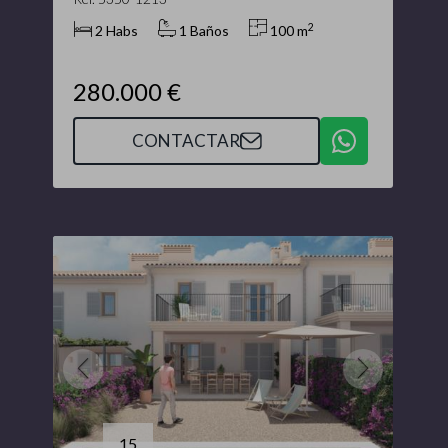
2
2 Habs
1 Baños
100 m
280.000 €
CONTACTAR
15