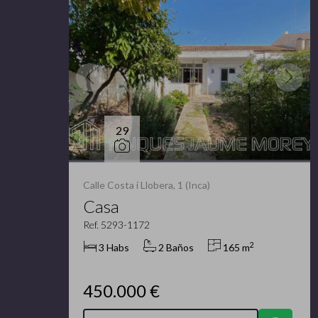
29
Calle Costa i Llobera, 1 (Inca)
Casa
Ref. 5293-1172
2
3 Habs
2 Baños
165 m
450.000 €