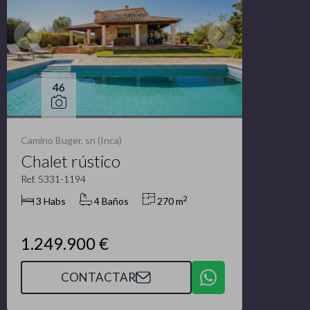
46
Camino Buger, sn (Inca)
Chalet rústico
Ref. 5331-1194
2
3 Habs
4 Baños
270 m
1.249.900 €
CONTACTAR