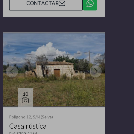
CONTACTAR
10
Polígono 12, S/N (Selva)
Casa rústica
Ref. 5290-1164